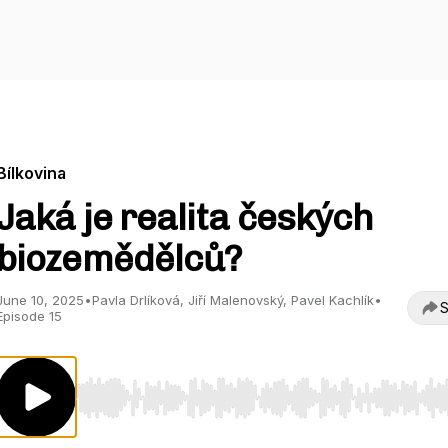
Bílkovina
Jaká je realita českých
biozemědělců?
June 10, 2025
•
Pavla Drlíková, Jiří Malenovský, Pavel Kachlík
•
S
Episode 15
Use Left/Right to seek, Home/End to jump to start o