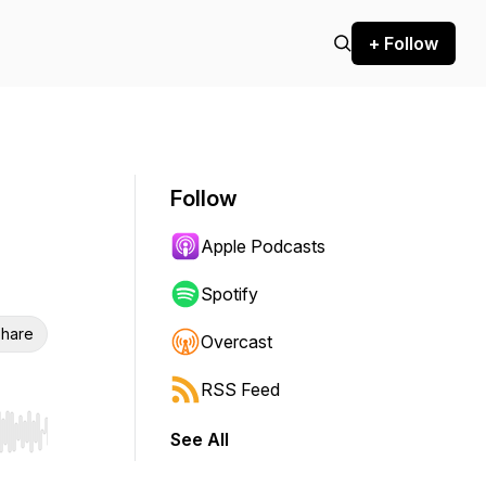
+ Follow
Follow
Apple Podcasts
Spotify
hare
Overcast
RSS Feed
See All
r end. Hold shift to jump forward or backward.