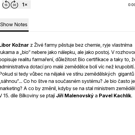
0:0
Show Notes
Libor Kožnar
z Živé farmy pěstuje bez chemie, ryje vlastníma
rukama a „bio“ nebere jako nálepku, ale jako postoj. V rozhovo
popisuje realitu farmaření, důležitost Bio certifikace a taky to, ž
administrativa dotací pro malé zemědělce bolí víc než krupobití.
Pokud si tedy vůbec na nějaké ve stínu zemědělských gigantů
„sáhnou“... Co ho štve na současném systému? Je bio často j
marketing? A co by změnil, kdyby se na stal ministrem zeměděl
V 15. díle Bílkoviny se ptají
Jiří Malenovský
a
Pavel Kachlík
.