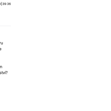
0
|
39:36
ru
e
en
ství?